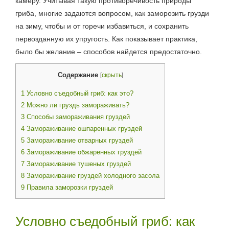
камеру. Учитывая такую противоречивость природы
гриба, многие задаются вопросом, как заморозить грузди
на зиму, чтобы и от горечи избавиться, и сохранить
первозданную их упругость. Как показывает практика,
было бы желание – способов найдется предостаточно.
Содержание
[
скрыть
]
1
Условно съедобный гриб: как это?
2
Можно ли груздь замораживать?
3
Способы замораживания груздей
4
Замораживание ошпаренных груздей
5
Замораживание отварных груздей
6
Замораживание обжаренных груздей
7
Замораживание тушеных груздей
8
Замораживание груздей холодного засола
9
Правила заморозки груздей
Условно съедобный гриб: как